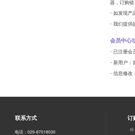
器，订购错
·
如发现产
·
我们提供
会员中心
·
已注册会
·
新用户：
·
信息修改
联系方式
订
账
电话：029-87018030