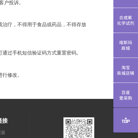
客户投诉。
合成紫化学
或治疗，不得用于食品或药品，不得存放
喀斯玛商城
可通过手机短信验证码方式重置密码。
淘宝商城店
进行修改。
百度爱采购
链接
仪器