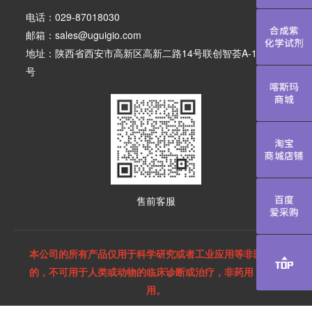
电话：029-87018030
邮箱：sales@uguigio.com
合成紫化学
地址：陕西省西安市高新区高新二路14号联创智荟A-108-10
号
喀斯玛商城
淘宝商城店
售前客服
百度爱采购
本公司的所有产品仅用于科学研究或者工业应用等非医疗目
的，不可用于人类或动物的临床诊断或治疗，非药用，非食
用。