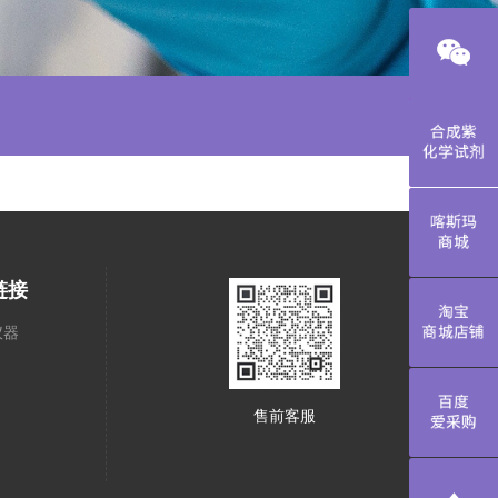
合成紫化学
喀斯玛商城
链接
淘宝商城店
仪器
百度爱采购
售前客服