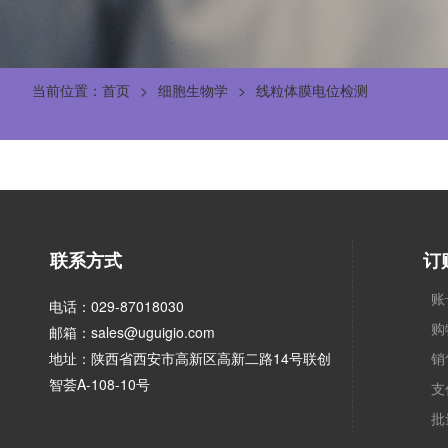
当前位置：首页
细胞生物学
线粒体膜电位检测
联系方式
订
账
电话：029-87018030
购
邮箱：sales@uguigio.com
地址：陕西省西安市高新区高新二路14号联创
销
智荟A-108-10号
支
批