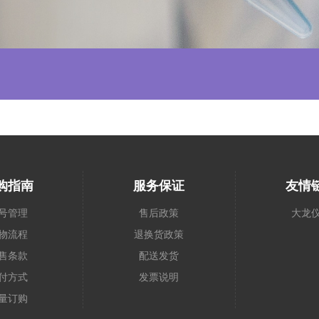
购指南
服务保证
友情
号管理
售后政策
大龙
物流程
退换货政策
售条款
配送发货
付方式
发票说明
量订购