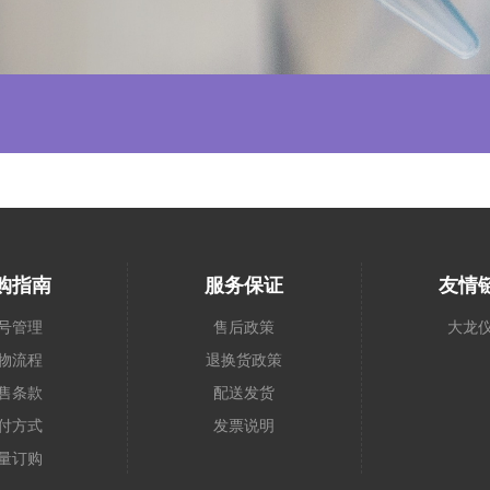
购指南
服务保证
友情
号管理
售后政策
大龙
物流程
退换货政策
售条款
配送发货
付方式
发票说明
量订购