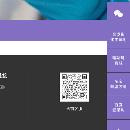
合成紫化学
喀斯玛商城
链接
淘宝商城店
仪器
百度爱采购
售前客服