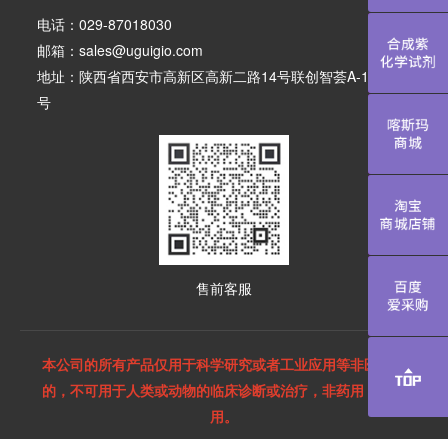
电话：029-87018030
邮箱：sales@uguigio.com
合成紫化学
地址：陕西省西安市高新区高新二路14号联创智荟A-108-10
号
喀斯玛商城
淘宝商城店
售前客服
百度爱采购
本公司的所有产品仅用于科学研究或者工业应用等非医疗目
的，不可用于人类或动物的临床诊断或治疗，非药用，非食
用。