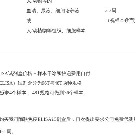
人/动物等的
2-3周
血清、尿液、细胞培养液
）
（视样本数而
或
人/动植物等组织、细胞样本
：
ISA试剂盒价格 + 样本干冰和快递费用自付
LISA）试剂盒分为96T与48T两种规格
做到84个样本， 48T规格可做到36个样本。
：
购买我司酶联免疫ELISA试剂盒后，再次提出要求公司免费代
~2周。