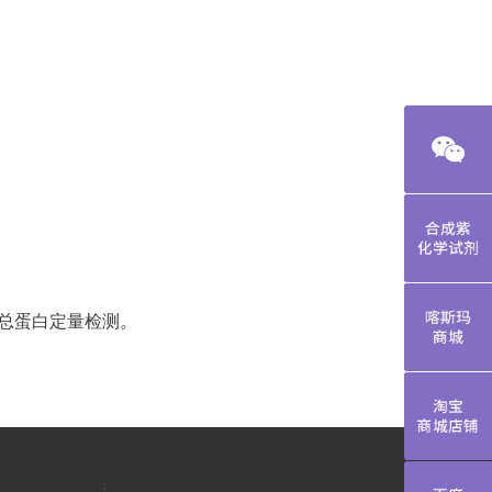
合成紫化学
总蛋白定量检测。
喀斯玛商城
淘宝商城店